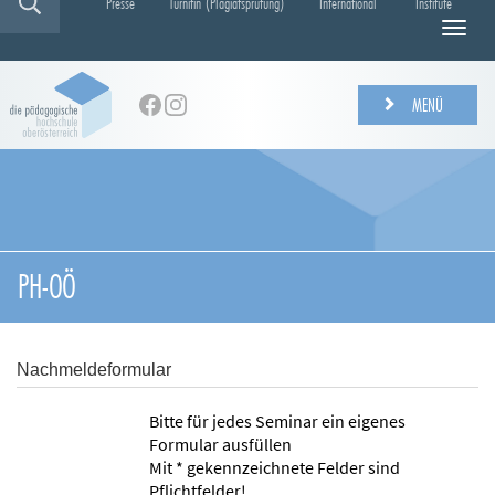
Presse
Turnitin (Plagiatsprüfung)
International
Institute
N
a
v
i
MENÜ
g
a
t
i
o
n
e
PH-OÖ
i
n
-
/
Nachmeldeformular
a
u
Bitte für jedes Seminar ein eigenes
s
Formular ausfüllen
b
Mit * gekennzeichnete Felder sind
l
Pflichtfelder!
e