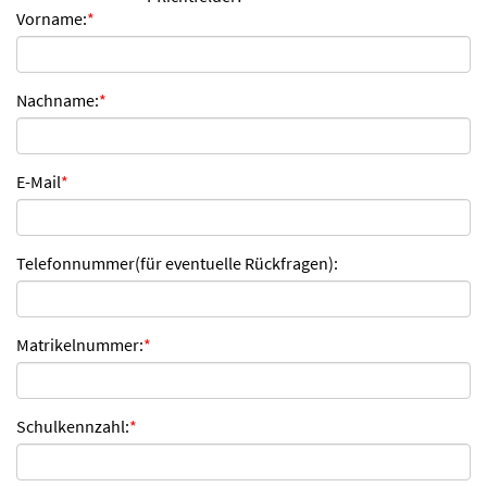
Vorname:
*
n
d
e
n
Nachname:
*
E-Mail
*
Telefonnummer(für eventuelle Rückfragen):
Matrikelnummer:
*
Schulkennzahl:
*