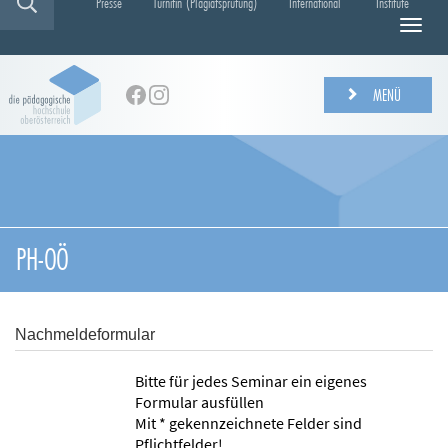
Presse
Turnitin (Plagiatsprüfung)
International
Institute
N
a
v
i
MENÜ
g
a
t
i
o
n
e
PH-OÖ
i
n
-
/
Nachmeldeformular
a
u
Bitte für jedes Seminar ein eigenes
s
Formular ausfüllen
b
Mit * gekennzeichnete Felder sind
l
Pflichtfelder!
e