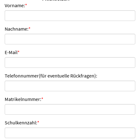
Vorname:
*
n
d
e
n
Nachname:
*
E-Mail
*
Telefonnummer(für eventuelle Rückfragen):
Matrikelnummer:
*
Schulkennzahl:
*