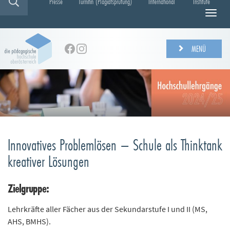
Presse
Turnitin (Plagiatsprüfung)
International
Institute
N
a
v
i
MENÜ
g
a
t
i
o
n
e
i
Innovatives Problemlösen – Schule als Thinktank
n
-
kreativer Lösungen
/
a
Zielgruppe:
u
s
b
Lehrkräfte aller Fächer aus der Sekundarstufe I und II (MS,
l
AHS, BMHS).
e