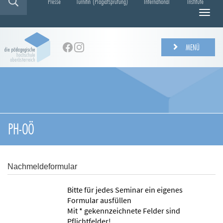
Presse
Turnitin (Plagiatsprüfung)
International
Institute
N
a
v
i
MENÜ
g
a
t
i
o
n
e
PH-OÖ
i
n
-
/
Nachmeldeformular
a
u
Bitte für jedes Seminar ein eigenes
s
Formular ausfüllen
b
Mit * gekennzeichnete Felder sind
l
Pflichtfelder!
e