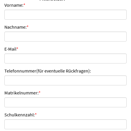
Vorname:
*
n
d
e
n
Nachname:
*
E-Mail
*
Telefonnummer(für eventuelle Rückfragen):
Matrikelnummer:
*
Schulkennzahl:
*