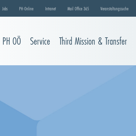
Jobs
PH-Online
Intranet
Mail Office 365
Veranstaltungssuche
e PH OÖ
Service
Third Mission & Transfer