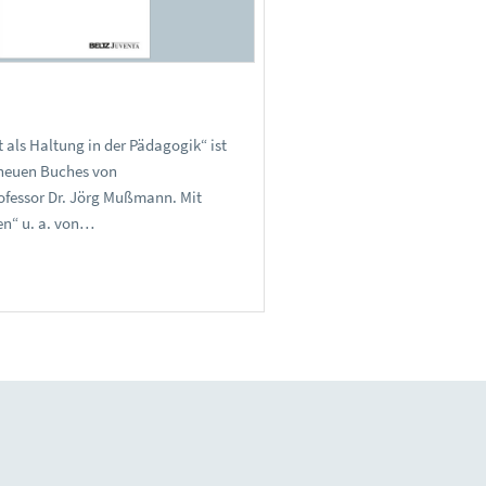
 als Haltung in der Pädagogik“ ist
s neuen Buches von
fessor Dr. Jörg Mußmann. Mit
en“ u. a. von…