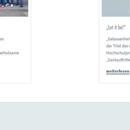
„Let it be!“
en
„Gelassenheit
der Titel de
 erholsame
Hochschulpro
„Gastauftritt
weiterlesen