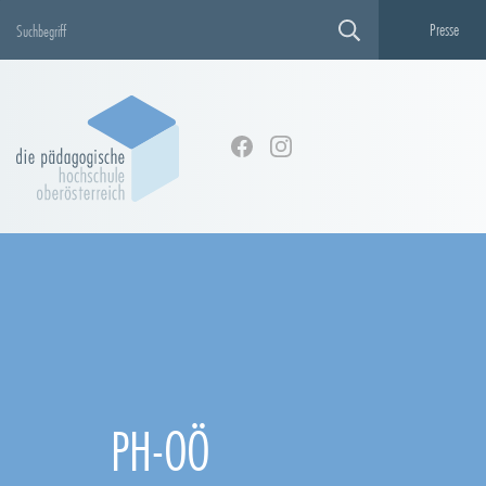
Presse
PH-OÖ