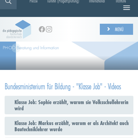
Presse
Turnitin (Plagiatsprüfung)
International
Institute
N
a
v
i
MENÜ
g
a
t
i
o
n
e
i
Bundesministerium für Bildung - "Klasse Job" - Videos
n
-
/
Klasse Job: Sophie erzählt, warum sie Volksschullehrerin
a
wird
u
s
Klasse Job: Markus erzählt, warum er als Architekt auch
b
Bautechniklehrer wurde
l
e