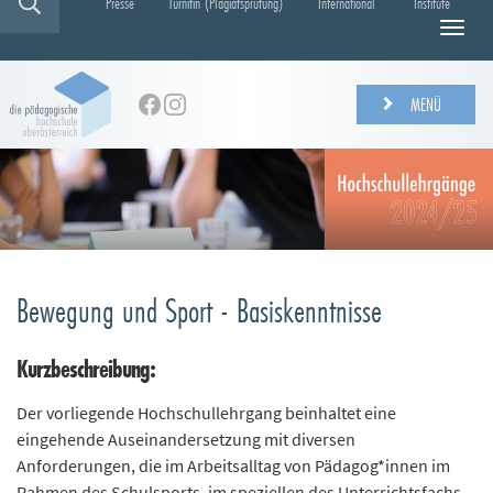
Presse
Turnitin (Plagiatsprüfung)
International
Institute
N
a
v
i
MENÜ
g
a
t
i
o
n
e
i
Bewegung und Sport - Basiskenntnisse
n
-
/
Kurzbeschreibung:
a
u
Der vorliegende Hochschullehrgang beinhaltet eine
s
eingehende Auseinandersetzung mit diversen
b
Anforderungen, die im Arbeitsalltag von Pädagog*innen im
l
Rahmen des Schulsports, im speziellen des Unterrichtsfachs
e