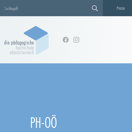
Presse
PH-OÖ