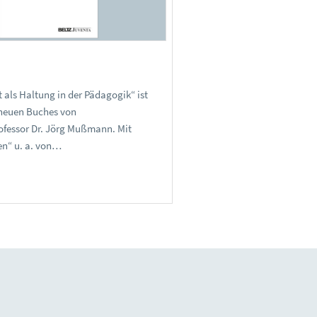
 als Haltung in der Pädagogik“ ist
s neuen Buches von
fessor Dr. Jörg Mußmann. Mit
en“ u. a. von…