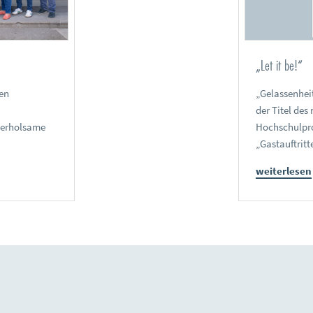
„Let it be!“
en
„Gelassenheit
der Titel de
 erholsame
Hochschulpro
„Gastauftritt
weiterlesen