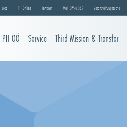
Jobs
PH-Online
Intranet
Mail Office 365
Veranstaltungssuche
e PH OÖ
Service
Third Mission & Transfer