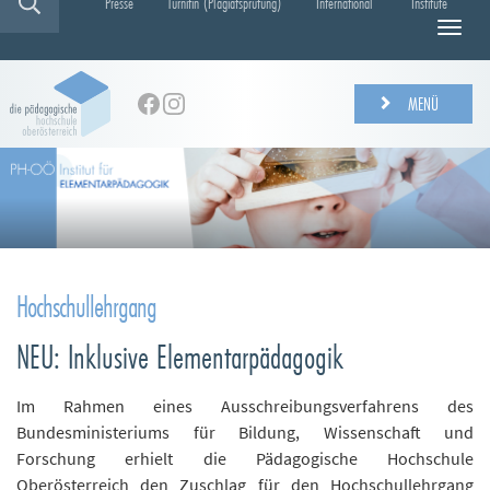
Presse
Turnitin (Plagiatsprüfung)
International
Institute
N
a
v
i
MENÜ
g
a
t
i
o
n
e
i
Hochschullehrgang
n
-
NEU: Inklusive Elementarpädagogik
/
a
u
Im Rahmen eines Ausschreibungsverfahrens des
s
Bundesministeriums für Bildung, Wissenschaft und
b
Forschung erhielt die Pädagogische Hochschule
l
Oberösterreich den Zuschlag für den Hochschullehrgang
e