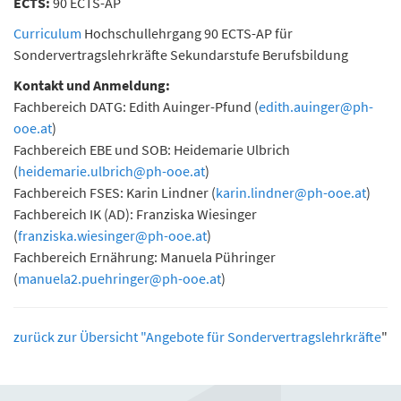
ECTS:
90 ECTS-AP
Curriculum
Hochschullehrgang 90 ECTS-AP für
Sondervertragslehrkräfte Sekundarstufe Berufsbildung
Kontakt und Anmeldung:
Fachbereich DATG: Edith Auinger-Pfund (
edith.auinger
@
ph-
ooe.at
)
Fachbereich EBE und SOB: Heidemarie Ulbrich
(
heidemarie.ulbrich
@
ph-ooe.at
)
Fachbereich FSES: Karin Lindner (
karin.lindner
@
ph-ooe.at
)
Fachbereich IK (AD): Franziska Wiesinger
(
franziska.wiesinger@ph-ooe.at
)
Fachbereich Ernährung: Manuela Pühringer
(
manuela2.puehringer@ph-ooe.at
)
zurück zur Übersicht "Angebote für Sondervertragslehrkräfte
"