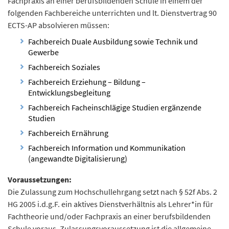
Fachpraxis an einer berufsbildenden Schule in einem der
n
folgenden Fachbereiche unterrichten und lt. Dienstvertrag 90
d
ECTS-AP absolvieren müssen:
e
Fachbereich Duale Ausbildung sowie Technik und
n
Gewerbe
Fachbereich Soziales
Fachbereich Erziehung – Bildung –
Entwicklungsbegleitung
Fachbereich Facheinschlägige Studien ergänzende
Studien
Fachbereich Ernährung
Fachbereich Information und Kommunikation
(angewandte Digitalisierung)
Voraussetzungen:
Die Zulassung zum Hochschullehrgang setzt nach § 52f Abs. 2
HG 2005 i.d.g.F. ein aktives Dienstverhältnis als Lehrer*in für
Fachtheorie und/oder Fachpraxis an einer berufsbildenden
Schule voraus. Zulassungsvoraussetzung ist die allgemeine