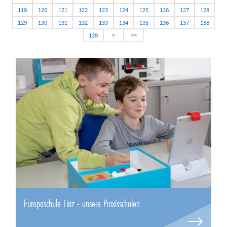
119
120
121
122
123
124
125
126
127
128
129
130
131
132
133
134
135
136
137
138
139
>
>>
Europaschule Linz - unsere Praxisschulen