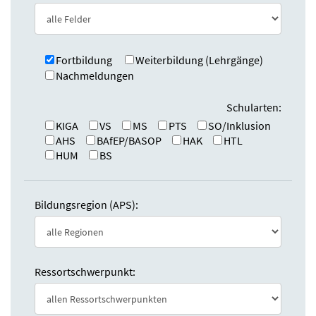
e
n
:
d
e
n
Fortbildung
Weiterbildung (Lehrgänge)
Nachmeldungen
Schularten:
KIGA
VS
MS
PTS
SO/Inklusion
AHS
BAfEP/BASOP
HAK
HTL
HUM
BS
Bildungsregion (APS):
Ressortschwerpunkt: