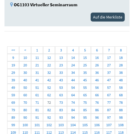
OG1103 Virtueller Seminarraum
Auf die Merkliste
<<
<
1
2
3
4
5
6
7
8
9
10
11
12
13
14
15
16
17
18
19
20
21
22
23
24
25
26
27
28
29
30
31
32
33
34
35
36
37
38
39
40
41
42
43
44
45
46
47
48
49
50
51
52
53
54
55
56
57
58
59
60
61
62
63
64
65
66
67
68
69
70
71
72
73
74
75
76
77
78
79
80
81
82
83
84
85
86
87
88
89
90
91
92
93
94
95
96
97
98
99
100
101
102
103
104
105
106
107
108
109
110
111
112
113
114
115
116
117
118