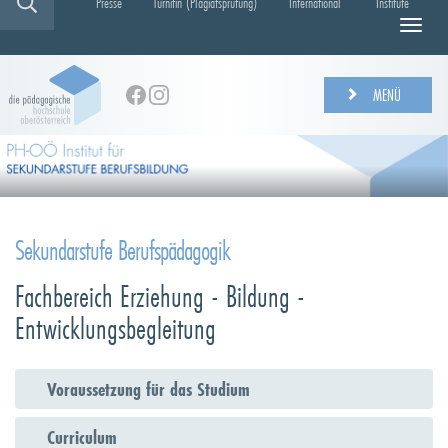
Presse
Turnitin (Plagiatsprüfung)
International
Institute
N
a
v
i
MENÜ
g
a
t
i
o
n
e
Sekundarstufe Berufspädagogik
i
n
Fachbereich Erziehung - Bildung -
-
Entwicklungsbegleitung
/
a
u
s
Voraussetzung für das Studium
b
l
Curriculum
e