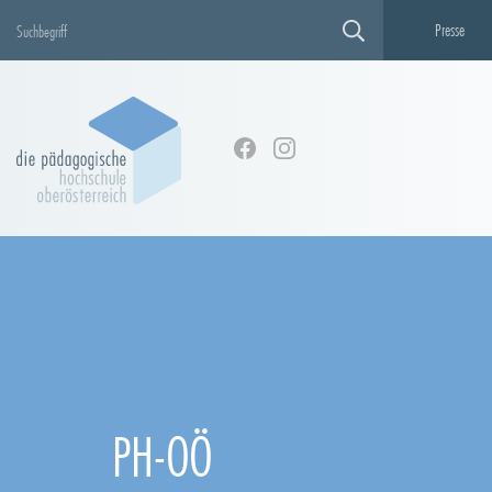
Presse
PH-OÖ