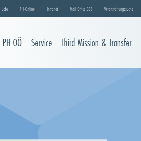
Jobs
PH-Online
Intranet
Mail Office 365
Veranstaltungssuche
e PH OÖ
Service
Third Mission & Transfer