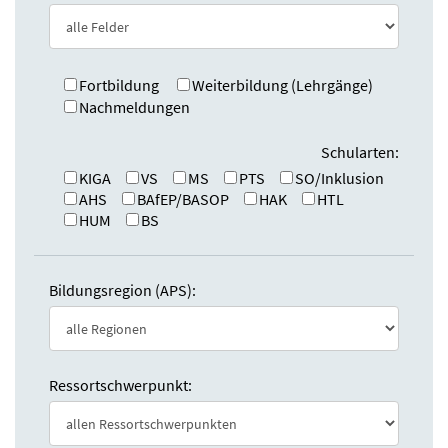
e
n
:
d
e
n
Fortbildung
Weiterbildung (Lehrgänge)
Nachmeldungen
Schularten:
KIGA
VS
MS
PTS
SO/Inklusion
AHS
BAfEP/BASOP
HAK
HTL
HUM
BS
Bildungsregion (APS):
Ressortschwerpunkt: