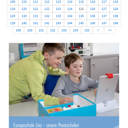
109
110
111
112
113
114
115
116
117
118
119
120
121
122
123
124
125
126
127
128
129
130
131
132
133
134
135
136
137
138
139
140
141
142
143
144
145
146
147
148
149
150
151
152
153
154
155
>
>>
Europaschule Linz - unsere Praxisschulen