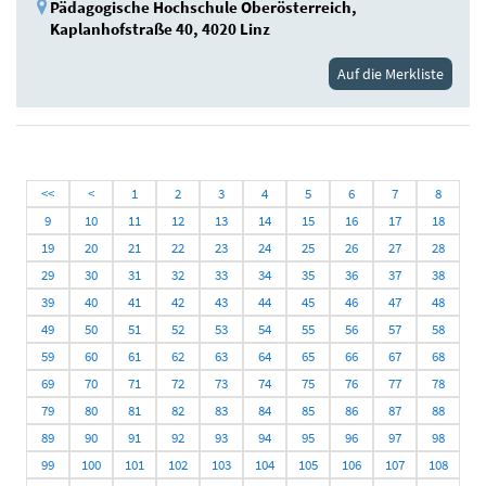
Pädagogische Hochschule Oberösterreich,
Kaplanhofstraße 40, 4020 Linz
Auf die Merkliste
<<
<
1
2
3
4
5
6
7
8
9
10
11
12
13
14
15
16
17
18
19
20
21
22
23
24
25
26
27
28
29
30
31
32
33
34
35
36
37
38
39
40
41
42
43
44
45
46
47
48
49
50
51
52
53
54
55
56
57
58
59
60
61
62
63
64
65
66
67
68
69
70
71
72
73
74
75
76
77
78
79
80
81
82
83
84
85
86
87
88
89
90
91
92
93
94
95
96
97
98
99
100
101
102
103
104
105
106
107
108