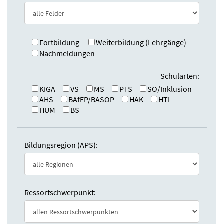
e
n
:
d
e
n
Fortbildung
Weiterbildung (Lehrgänge)
Nachmeldungen
Schularten:
KIGA
VS
MS
PTS
SO/Inklusion
AHS
BAfEP/BASOP
HAK
HTL
HUM
BS
Bildungsregion (APS):
Ressortschwerpunkt: