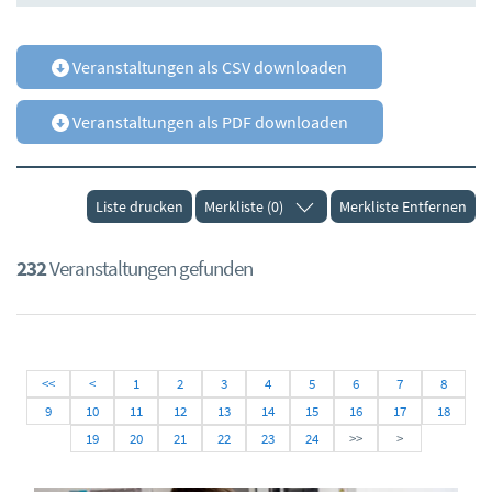
Veranstaltungen als CSV downloaden
Veranstaltungen als PDF downloaden
Liste drucken
Merkliste (0)
Merkliste Entfernen
232
Veranstaltungen gefunden
<<
<
1
2
3
4
5
6
7
8
9
10
11
12
13
14
15
16
17
18
19
20
21
22
23
24
>>
>