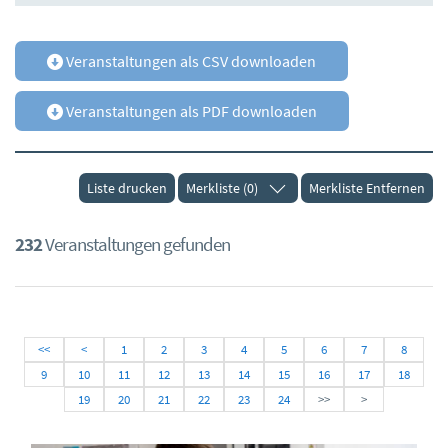
Veranstaltungen als CSV downloaden
Veranstaltungen als PDF downloaden
Liste drucken
Merkliste (0)
Merkliste Entfernen
232
Veranstaltungen gefunden
<<
<
1
2
3
4
5
6
7
8
9
10
11
12
13
14
15
16
17
18
19
20
21
22
23
24
>>
>