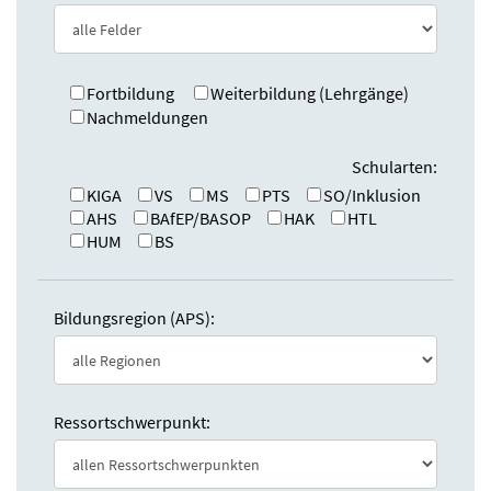
e
n
:
d
e
n
Fortbildung
Weiterbildung (Lehrgänge)
Nachmeldungen
Schularten:
KIGA
VS
MS
PTS
SO/Inklusion
AHS
BAfEP/BASOP
HAK
HTL
HUM
BS
Bildungsregion (APS):
Ressortschwerpunkt: