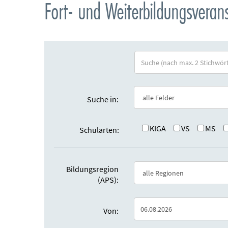
Fort- und Weiterbildungsvera
S
u
c
h
Suche in:
e
:
KIGA
VS
MS
Schularten:
Bildungsregion
(APS):
Von: