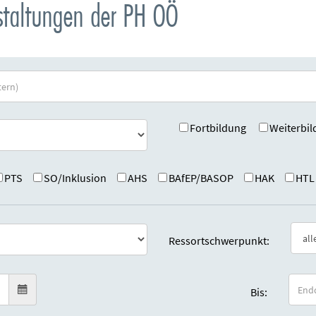
nstaltungen der PH OÖ
Fortbildung
Weiterbil
PTS
SO/Inklusion
AHS
BAfEP/BASOP
HAK
HTL
Ressortschwerpunkt:
Bis: