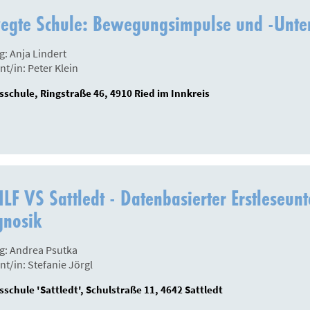
egte Schule: Bewegungsimpulse und -Unter
g: Anja Lindert
nt/in: Peter Klein
sschule, Ringstraße 46, 4910 Ried im Innkreis
LF VS Sattledt - Datenbasierter Erstleseun
gnosik
g: Andrea Psutka
nt/in: Stefanie Jörgl
sschule 'Sattledt', Schulstraße 11, 4642 Sattledt