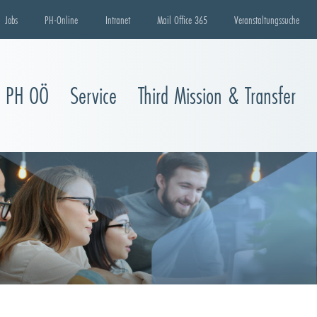
Jobs
PH-Online
Intranet
Mail Office 365
Veranstaltungssuche
e PH OÖ
Service
Third Mission & Transfer