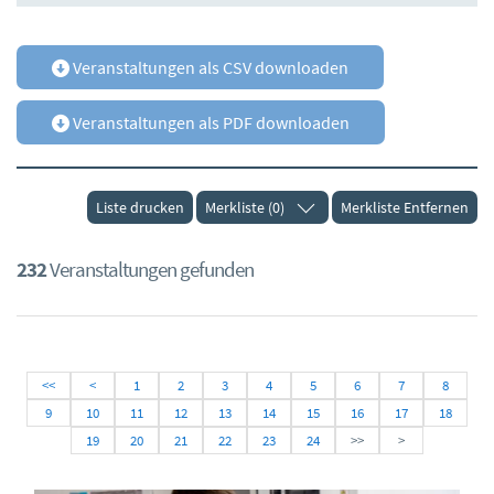
Veranstaltungen als CSV downloaden
Veranstaltungen als PDF downloaden
Liste drucken
Merkliste (0)
Merkliste Entfernen
232
Veranstaltungen gefunden
<<
<
1
2
3
4
5
6
7
8
9
10
11
12
13
14
15
16
17
18
19
20
21
22
23
24
>>
>