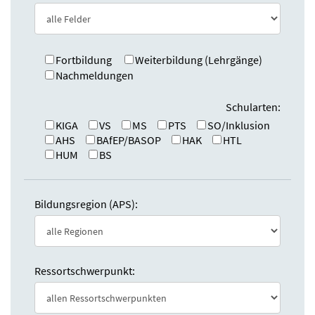
e
n
:
d
e
n
Fortbildung
Weiterbildung (Lehrgänge)
Nachmeldungen
Schularten:
KIGA
VS
MS
PTS
SO/Inklusion
AHS
BAfEP/BASOP
HAK
HTL
HUM
BS
Bildungsregion (APS):
Ressortschwerpunkt: