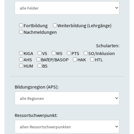
e
n
:
d
e
n
Fortbildung
Weiterbildung (Lehrgänge)
Nachmeldungen
Schularten:
KIGA
VS
MS
PTS
SO/Inklusion
AHS
BAfEP/BASOP
HAK
HTL
HUM
BS
Bildungsregion (APS):
Ressortschwerpunkt: