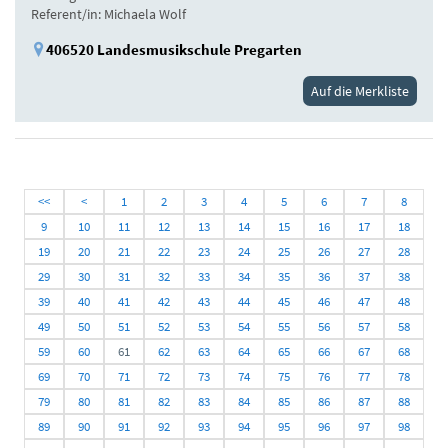
Referent/in: Michaela Wolf
406520 Landesmusikschule Pregarten
Auf die Merkliste
<<
<
1
2
3
4
5
6
7
8
9
10
11
12
13
14
15
16
17
18
19
20
21
22
23
24
25
26
27
28
29
30
31
32
33
34
35
36
37
38
39
40
41
42
43
44
45
46
47
48
49
50
51
52
53
54
55
56
57
58
59
60
61
62
63
64
65
66
67
68
69
70
71
72
73
74
75
76
77
78
79
80
81
82
83
84
85
86
87
88
89
90
91
92
93
94
95
96
97
98