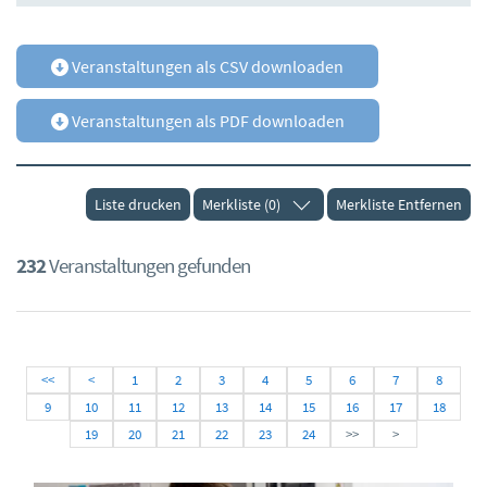
Veranstaltungen als CSV downloaden
Veranstaltungen als PDF downloaden
Liste drucken
Merkliste (0)
Merkliste Entfernen
232
Veranstaltungen gefunden
<<
<
1
2
3
4
5
6
7
8
9
10
11
12
13
14
15
16
17
18
19
20
21
22
23
24
>>
>