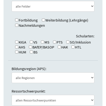
e
n
:
d
e
n
Fortbildung
Weiterbildung (Lehrgänge)
Nachmeldungen
Schularten:
KIGA
VS
MS
PTS
SO/Inklusion
AHS
BAfEP/BASOP
HAK
HTL
HUM
BS
Bildungsregion (APS):
Ressortschwerpunkt: