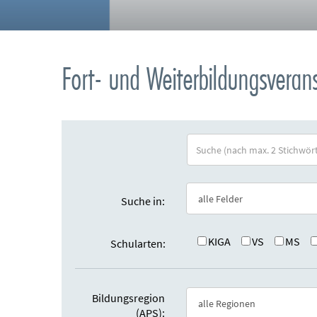
Fort- und Weiterbildungsvera
S
u
c
h
Suche in:
e
:
KIGA
VS
MS
Schularten:
Bildungsregion
(APS):