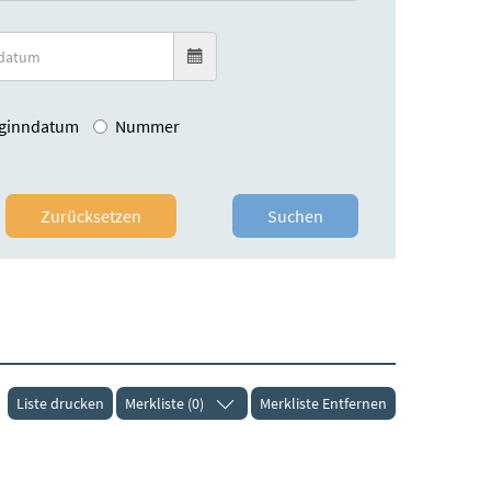
ginndatum
Nummer
Zurücksetzen
Suchen
Liste drucken
Merkliste (0)
Merkliste Entfernen