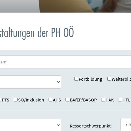
nstaltungen der PH OÖ
Fortbildung
Weiterbil
PTS
SO/Inklusion
AHS
BAfEP/BASOP
HAK
HTL
Ressortschwerpunkt: