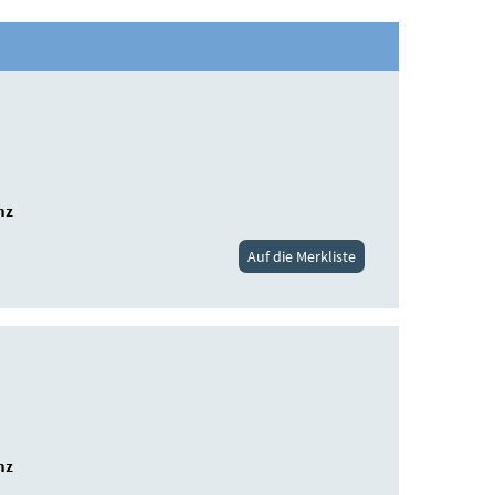
nz
Auf die Merkliste
nz