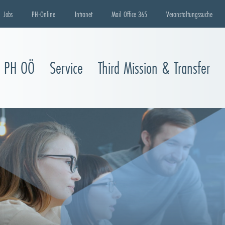
Jobs
PH-Online
Intranet
Mail Office 365
Veranstaltungssuche
e PH OÖ
Service
Third Mission & Transfer