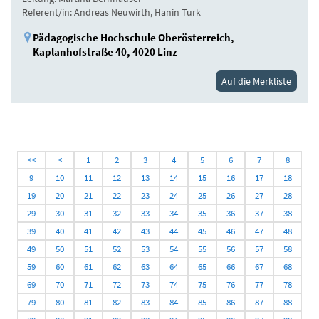
Referent/in: Andreas Neuwirth, Hanin Turk
Pädagogische Hochschule Oberösterreich,
Kaplanhofstraße 40, 4020 Linz
Auf die Merkliste
<<
<
1
2
3
4
5
6
7
8
9
10
11
12
13
14
15
16
17
18
19
20
21
22
23
24
25
26
27
28
29
30
31
32
33
34
35
36
37
38
39
40
41
42
43
44
45
46
47
48
49
50
51
52
53
54
55
56
57
58
59
60
61
62
63
64
65
66
67
68
69
70
71
72
73
74
75
76
77
78
79
80
81
82
83
84
85
86
87
88