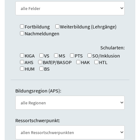
e
n
:
d
e
n
Fortbildung
Weiterbildung (Lehrgänge)
Nachmeldungen
Schularten:
KIGA
VS
MS
PTS
SO/Inklusion
AHS
BAfEP/BASOP
HAK
HTL
HUM
BS
Bildungsregion (APS):
Ressortschwerpunkt: