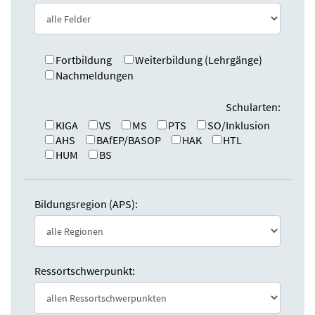
e
n
:
d
e
n
Fortbildung
Weiterbildung (Lehrgänge)
Nachmeldungen
Schularten:
KIGA
VS
MS
PTS
SO/Inklusion
AHS
BAfEP/BASOP
HAK
HTL
HUM
BS
Bildungsregion (APS):
Ressortschwerpunkt: