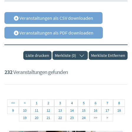
Veranstaltungen als CSV downloaden
Veranstaltungen als PDF downloaden
Liste drucken
Merkliste (0)
Merkliste Entfernen
232
Veranstaltungen gefunden
<<
<
1
2
3
4
5
6
7
8
9
10
11
12
13
14
15
16
17
18
19
20
21
22
23
24
>>
>