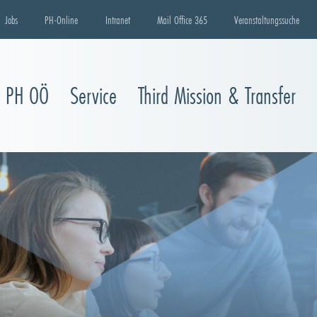
Jobs
PH-Online
Intranet
Mail Office 365
Veranstaltungssuche
e PH OÖ
Service
Third Mission & Transfer