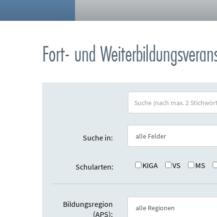
Fort- und Weiterbildungsvera
S
u
c
h
Suche in:
e
:
KIGA
VS
MS
Schularten:
Bildungsregion
(APS):