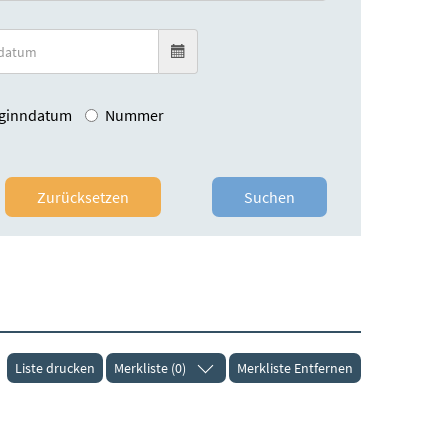
ginndatum
Nummer
Zurücksetzen
Suchen
Liste drucken
Merkliste (0)
Merkliste Entfernen