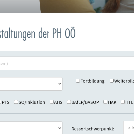
nstaltungen der PH OÖ
Fortbildung
Weiterbil
PTS
SO/Inklusion
AHS
BAfEP/BASOP
HAK
HTL
Ressortschwerpunkt: