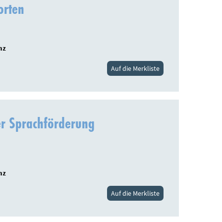
orten
nz
Auf die Merkliste
er Sprachförderung
nz
Auf die Merkliste