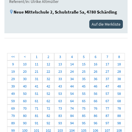
Referent/in: Ulrike Altmüller
Neue Mittelschule 2, Schulstraße 5a, 4780 Schärding
Auf die Merkliste
<<
<
1
2
3
4
5
6
7
8
9
10
11
12
13
14
15
16
17
18
19
20
21
22
23
24
25
26
27
28
29
30
31
32
33
34
35
36
37
38
39
40
41
42
43
44
45
46
47
48
49
50
51
52
53
54
55
56
57
58
59
60
61
62
63
64
65
66
67
68
69
70
71
72
73
74
75
76
77
78
79
80
81
82
83
84
85
86
87
88
89
90
91
92
93
94
95
96
97
98
99
100
101
102
103
104
105
106
107
108