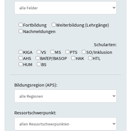
e
n
:
d
e
n
Fortbildung
Weiterbildung (Lehrgänge)
Nachmeldungen
Schularten:
KIGA
VS
MS
PTS
SO/Inklusion
AHS
BAfEP/BASOP
HAK
HTL
HUM
BS
Bildungsregion (APS):
Ressortschwerpunkt: