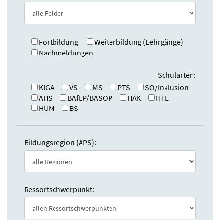
e
n
:
d
e
n
Fortbildung
Weiterbildung (Lehrgänge)
Nachmeldungen
Schularten:
KIGA
VS
MS
PTS
SO/Inklusion
AHS
BAfEP/BASOP
HAK
HTL
HUM
BS
Bildungsregion (APS):
Ressortschwerpunkt: