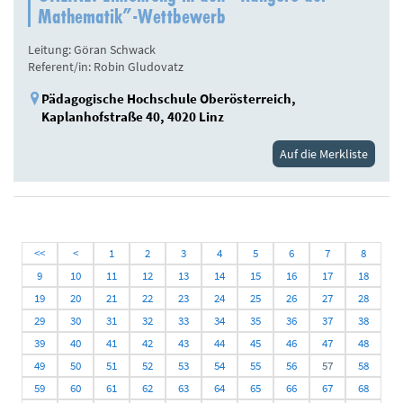
Mathematik”-Wettbewerb
Leitung: Göran Schwack
Referent/in: Robin Gludovatz
Pädagogische Hochschule Oberösterreich,
Kaplanhofstraße 40, 4020 Linz
Auf die Merkliste
<<
<
1
2
3
4
5
6
7
8
9
10
11
12
13
14
15
16
17
18
19
20
21
22
23
24
25
26
27
28
29
30
31
32
33
34
35
36
37
38
39
40
41
42
43
44
45
46
47
48
49
50
51
52
53
54
55
56
57
58
59
60
61
62
63
64
65
66
67
68