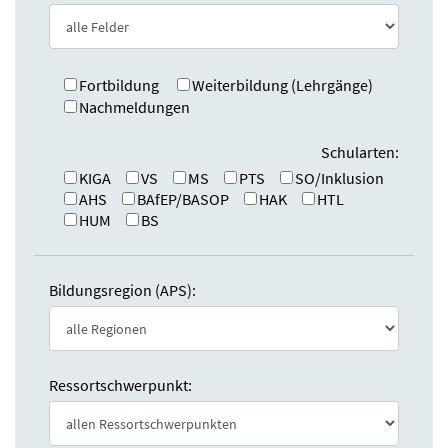
e
n
:
d
e
n
Fortbildung
Weiterbildung (Lehrgänge)
Nachmeldungen
Schularten:
KIGA
VS
MS
PTS
SO/Inklusion
AHS
BAfEP/BASOP
HAK
HTL
HUM
BS
Bildungsregion (APS):
Ressortschwerpunkt: